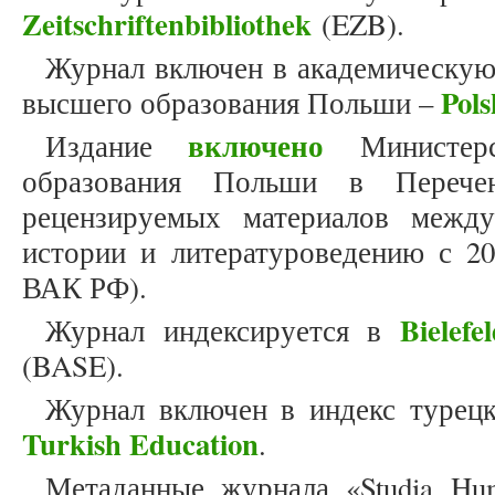
Zeitschriftenbibliothek
(EZB).
Журнал включен в академическую
Pols
высшего образования Польши –
включено
Издание
Министерс
образования Польши в Перече
рецензируемых материалов межд
истории и литературоведению с 20
ВАК РФ).
Bielef
Журнал индексируется в
(BASE).
Журнал включен в индекс турец
Turkish Education
.
Метаданные журнала «Studia Hum