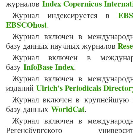
Index Copernicus Internat
журналов
EBS
Журнал индексируется в
EBSCOhost
.
Журнал включен в международн
Res
базу данных научных журналов
Журнал включен в междунар
InfoBase Index
базу
.
Журнал включен в международн
Ulrich's Periodicals Director
изданий
Журнал включен в крупнейшую 
WorldCat
базу данных
.
Журнал включен в международн
Регенсбургского унив