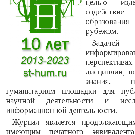
целью изд
содействие
образовани
рубежом.
Задачей
информирован
перспектива
дисциплин, п
знания, п
гуманитариям площадки для публ
научной деятельности и иссле
информационной деятельности.
Журнал является продолжающим
имеющим печатного эквивалента