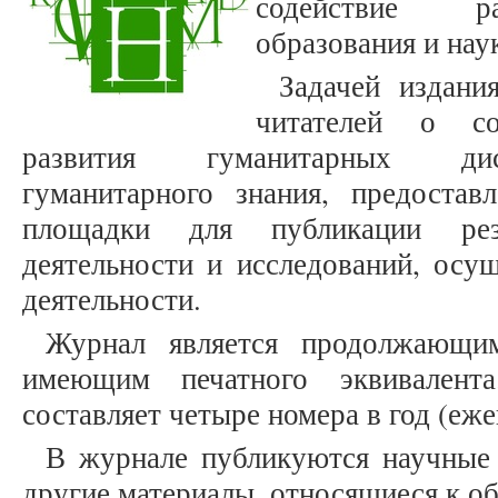
содействие ра
образования и нау
Задачей издани
читателей о со
развития гуманитарных дис
гуманитарного знания, предостав
площадки для публикации рез
деятельности и исследований, осу
деятельности.
Журнал является продолжающим
имеющим печатного эквивалента
составляет четыре номера в год (еже
В журнале публикуются научные 
другие материалы, относящиеся к о