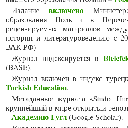
включено
Издание
Министерс
образования Польши в Перече
рецензируемых материалов межд
истории и литературоведению с 20
ВАК РФ).
Bielef
Журнал индексируется в
(BASE).
Журнал включен в индекс турец
Turkish Education
.
Метаданные журнала «Studia Hum
крупнейший в мире открытый репоз
Академию Гугл
–
(Google Scholar).