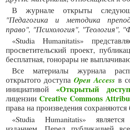
В журнале открыты следующ
"Педагогика и методика препод
право", "Психология", "Теология", 
«Studia Humanitatis» представ
просветительский проект, публика
бесплатная, гонорары не выплачива
Все материалы журнала расп
Open Access
открытого доступа
в с
«Открытый доступ
инициативой
Creative Commons Attribu
лицензии
права на произведения сохраняются 
«Studia Humanitatis» являет
изданием. Перед публикацией вс