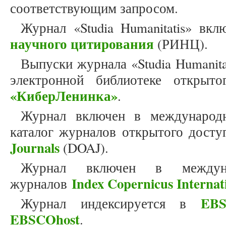
соответствующим запросом.
Журнал «Studia Humanitatis» вк
научного цитирования
(РИНЦ).
Выпуски журнала «Studia Humanit
электронной библиотеке открыто
«КиберЛенинка»
.
Журнал включен в международн
каталог журналов открытого дост
Journals
(DOAJ).
Журнал включен в междун
Index Copernicus Internat
журналов
EBS
Журнал индексируется в
EBSCOhost
.