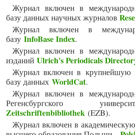
Журнал включен в международн
Res
базу данных научных журналов
Журнал включен в междунар
InfoBase Index
базу
.
Журнал включен в международн
Ulrich's Periodicals Director
изданий
Журнал включен в крупнейшую 
WorldCat
базу данных
.
Журнал включен в международн
Регенсбургского унив
Zeitschriftenbibliothek
(EZB).
Журнал включен в академическую
Pols
высшего образования Польши –