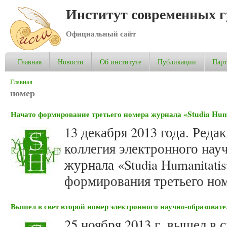
Институт современных 
Официальный сайт
Главная
Новости
Об институте
Публикации
Пар
Вы здесь
Главная
номер
Начато формирование третьего номера журнала «Studia Huma
13 декабря 2013 года. Реда
коллегия электронного нау
журнала «Studia Humanitati
формирования третьего ном
Вышел в свет второй номер электронного научно-образовате
25 ноября 2013 г. вышел в 