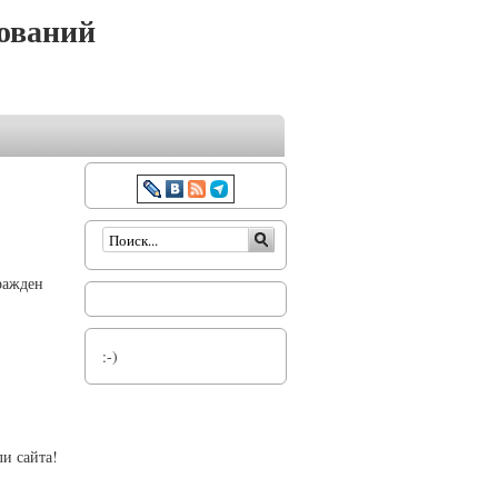
ований
Форма поиска
ражден
:-)
и сайта!