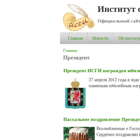
Институт 
Официальный сай
Главная
Новости
Об институ
Вы здесь
Главная
Президент
Президент ИСГИ награжден юбиле
27 апреля 2012 года в хо
памятным юбилейным нагр
Пасхальное поздравление Презид
Возлюбленные о Господ
Сердечно поздравляю 