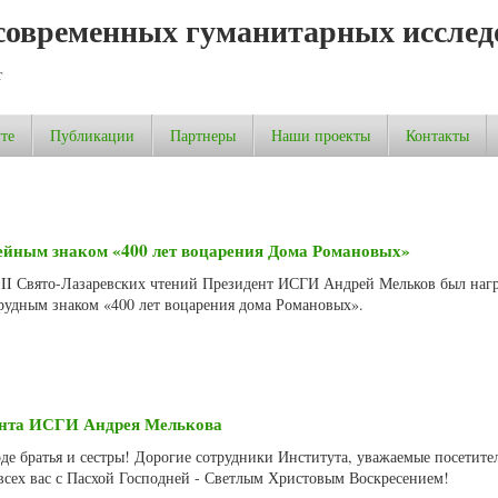
современных гуманитарных исслед
т
те
Публикации
Партнеры
Наши проекты
Контакты
йным знаком «400 лет воцарения Дома Романовых»
де II Свято-Лазаревских чтений Президент ИСГИ Андрей Мельков был наг
удным знаком «400 лет воцарения дома Романовых».
ента ИСГИ Андрея Мелькова
е братья и сестры! Дорогие сотрудники Института, уважаемые посетител
всех вас с Пасхой Господней - Светлым Христовым Воскресением!