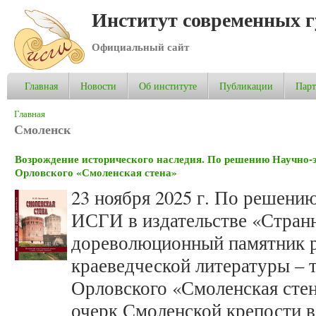
Институт современных 
Официальный сайт
Главная
Новости
Об институте
Публикации
Пар
Вы здесь
Главная
Смоленск
Возрождение исторического наследия. По решению Научно-э
Орловского «Смоленская стена»
23 ноября 2025 г. По решени
ИСГИ в издательстве «Стран
дореволюционный памятник р
краеведческой литературы – 
Орловского «Смоленская стен
очерк Смоленской крепости в