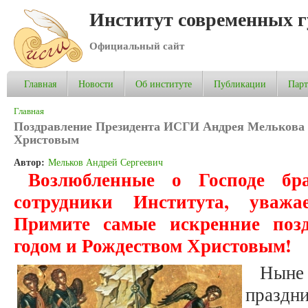
Институт современных 
Официальный сайт
Главная
Новости
Об институте
Публикации
Пар
Вы здесь
Главная
Поздравление Президента ИСГИ Андрея Мелькова 
Христовым
Автор:
Мельков Андрей Сергеевич
Возлюбленные о Господе бр
сотрудники Института, уважа
Примите самые искренние поз
годом и Рождеством Христовым!
Ныне
праздн