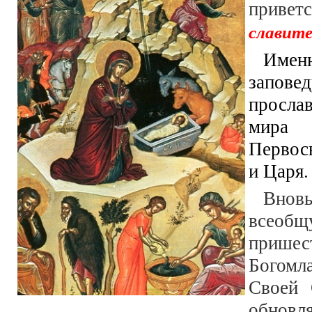
приветс
славите
Именн
запове
просла
мира
Первос
и Царя.
Внов
всео
пришес
Богомл
Своей 
обновл