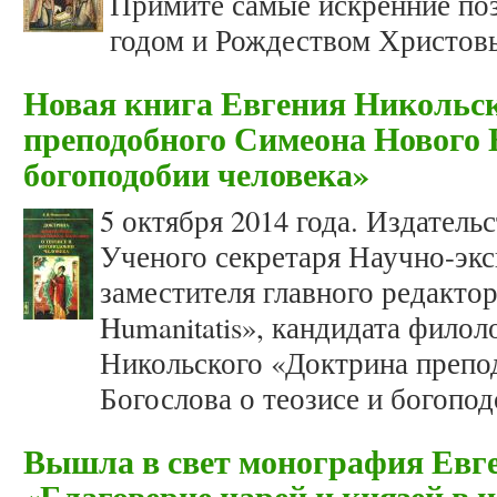
Примите самые искренние по
годом и Рождеством Христов
Новая книга Евгения Никольс
преподобного Симеона Нового Б
богоподобии человека»
5 октября 2014 года. Издатель
Ученого секретаря Научно-эк
заместителя главного редактор
Humanitatis», кандидата филол
Никольского «Доктрина препо
Богослова о теозисе и богопод
Вышла в свет монография Евг
«Благоверие царей и князей в