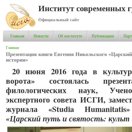
Институт современных 
Официальный сайт
Главная
Новости
Об институте
Публикации
Пар
Вы здесь
Главная
Презентация книги Евгения Никольского «Царский 
истории»
20 июня 2016 года в культу
ворота» состоялась презе
филологических наук, Учен
экспертного совета ИСГИ, замес
журнала «Studia Humanitatis
«Царский путь и святость: культ