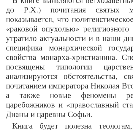
В книге выявляются ветхозаветные
до Р.Х.) почитания святых мо
показывается, что политеистическо
«раковой опухолью» религиозного 
утратило актуальности и в наши дн
специфика монархической госуда
свойства монарха-христианина. Сп
посвящены типологии царстве
анализируются обстоятельства, с
почитанием императора Николая Вто
а также новые феномены рел
царебожников и «православный ста
Дианы и царевны Софьи.
Книга будет полезна теологам,