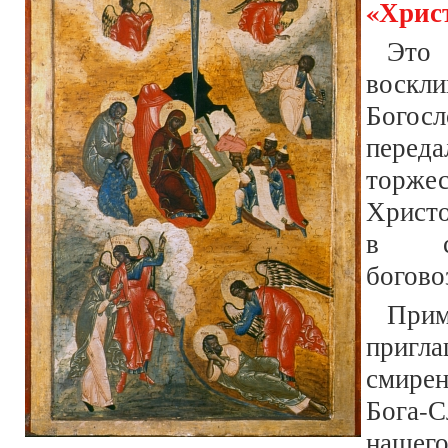
«Христ
Это
воскл
Богосл
пере
торже
Христо
в с
богово
При
пригл
смире
Бога-
нашег