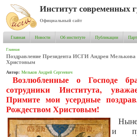
Институт современных 
Официальный сайт
Главная
Новости
Об институте
Публикации
Пар
Вы здесь
Главная
Поздравление Президента ИСГИ Андрея Мелькова 
Христовым
Автор:
Мельков Андрей Сергеевич
Возлюбленные о Господе бр
сотрудники Института, уважа
Примите мои усердные поздра
Рождеством Христовым!
Ныне
и пра