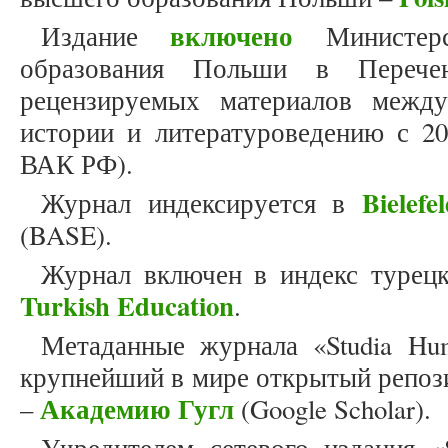
включено
Издание
Министерс
образования Польши в Перече
рецензируемых материалов межд
истории и литературоведению с 20
ВАК РФ).
Bielef
Журнал индексируется в
(BASE).
Журнал включен в индекс турец
Turkish Education
.
Метаданные журнала «Studia Hum
крупнейший в мире открытый репоз
Академию Гугл
–
(Google Scholar).