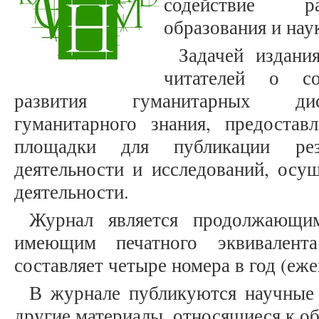
содействие ра
образования и нау
Задачей издани
читателей о со
развития гуманитарных дис
гуманитарного знания, предостав
площадки для публикации рез
деятельности и исследований, осу
деятельности.
Журнал является продолжающим
имеющим печатного эквивалента
составляет четыре номера в год (еже
В журнале публикуются научные 
другие материалы, относящиеся к о