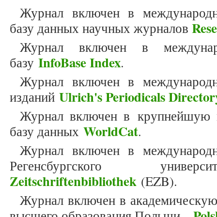
Журнал включен в международн
Res
базу данных научных журналов
Журнал включен в междунар
InfoBase Index
базу
.
Журнал включен в международн
Ulrich's Periodicals Director
изданий
Журнал включен в крупнейшую 
WorldCat
базу данных
.
Журнал включен в международн
Регенсбургского унив
Zeitschriftenbibliothek
(EZB).
Журнал включен в академическую
Pols
высшего образования Польши –