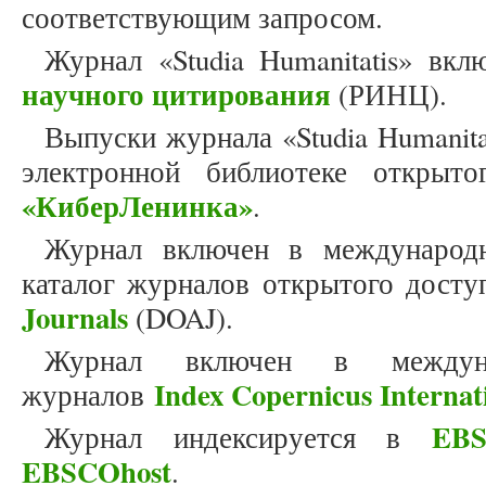
соответствующим запросом.
Журнал «Studia Humanitatis» вк
научного цитирования
(РИНЦ).
Выпуски журнала «Studia Humanit
электронной библиотеке открыто
«КиберЛенинка»
.
Журнал включен в международн
каталог журналов открытого дост
Journals
(DOAJ).
Журнал включен в междун
Index Copernicus Internat
журналов
EBS
Журнал индексируется в
EBSCOhost
.