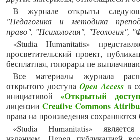
В журнале открыты следующ
"Педагогика и методика препод
право", "Психология", "Теология", 
«Studia Humanitatis» представ
просветительский проект, публика
бесплатная, гонорары не выплачива
Все материалы журнала расп
Open Access
открытого доступа
в с
«Открытый доступ
инициативой
Creative Commons Attribu
лицензии
права на произведения сохраняются 
«Studia Humanitatis» являет
изданием. Перед публикацией вс