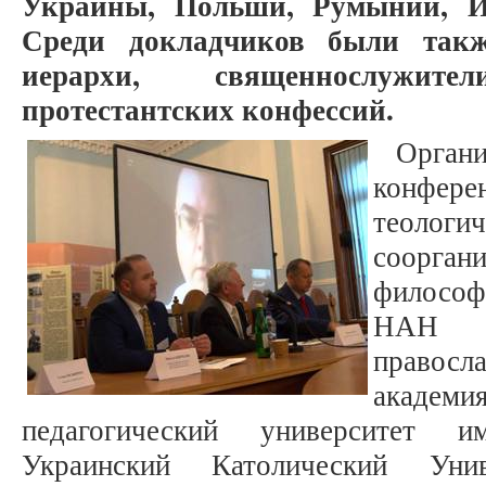
Украины, Польши, Румынии, И
Среди докладчиков были такж
иерархи, священнослужит
протестантских конфессий.
Орга
конфере
теологи
соорг
философ
НАН У
право
акаде
педагогический университет и
Украинский Католический Уни