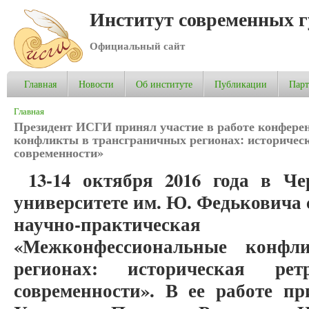
Институт современных 
Официальный сайт
Главная
Новости
Об институте
Публикации
Пар
Вы здесь
Главная
Президент ИСГИ принял участие в работе конфер
конфликты в трансграничных регионах: историчес
современности»
13-14 октября 2016 года в Ч
университете им. Ю. Федьковича
научно-практическ
«Межконфессиональные конфл
регионах: историческая ре
современности». В ее работе п