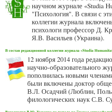
научном журнале «Studia Hu
"Психология". В связи с эт
коллегии журнала включен
психологи профессор Д. К
Я.В. Васильев (Украина).
В состав редакционной коллегии журнала «Studia Нumanit
12 ноября 2014 года редакци
научно-образовательного жур
пополнилась новыми членами
были включены доктор общес
В.Л. Осадчий (Люблин, Поль
филологических наук С.В. Су
Венедиктов В.Ю. Украина не попала на "парад автокефали