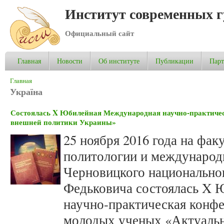
Институт современных 
Официальный сайт
Главная
Новости
Об институте
Публикации
Пар
Вы здесь
Главная
Україна
Состоялась X Юбилейная Международная научно-практиче
внешней политики Украины»
25 ноября 2016 года на фак
политологии и междунаро
Черновицкого национально
Федьковича состоялась X
научно-практическая конфе
молодых ученых «Актуаль