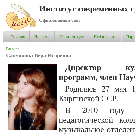
Институт современных 
Официальный сайт
Главная
Новости
Об институте
Публикации
Пар
Вы здесь
Главная
Сапункова Вера Игоревна
Директор культ
программ, член Нау
Родилась 27 мая 
Киргизской ССР.
В 2010 году з
педагогической кол
музыкальное отделен