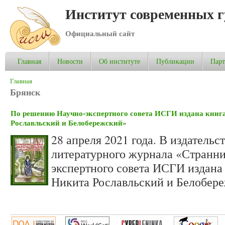
Институт современных 
Официальный сайт
Главная
Новости
Об институте
Публикации
Пар
Вы здесь
Главная
Брянск
По решению Научно-экспертного совета ИСГИ издана кни
Рославльский и Белобережский»
28 апреля 2021 года. В издатель
литературного журнала «Странн
экспертного совета ИСГИ издан
Никита Рославльский и Белобер