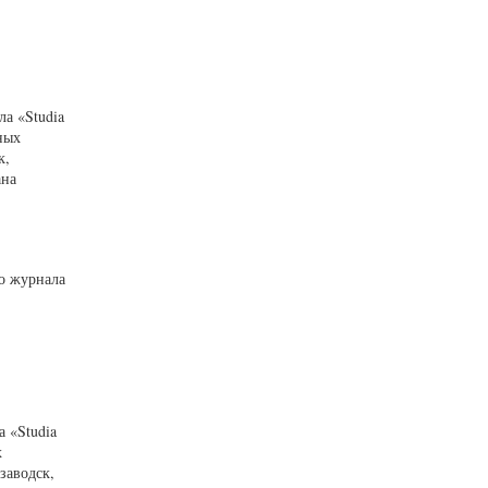
а «Studia
ных
к,
ана
го журнала
 «Studia
х
заводск,