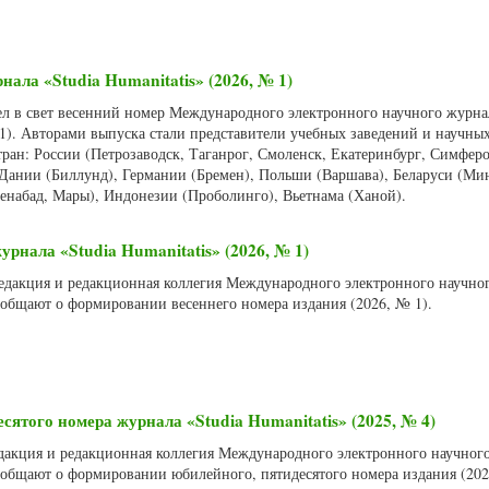
нала «Studia Humanitatis» (2026, № 1)
ел в свет весенний номер Международного электронного научного журнал
 1). Авторами выпуска стали представители учебных заведений и научны
ран: России (Петрозаводск, Таганрог, Смоленск, Екатеринбург, Симфер
 Дании (Биллунд), Германии (Бремен), Польши (Варшава), Беларуси (Мин
енабад, Мары), Индонезии (Проболинго), Вьетнама (Ханой).
рнала «Studia Humanitatis» (2026, № 1)
 Редакция и редакционная коллегия Международного электронного научно
сообщают о формировании весеннего номера издания (2026, № 1).
ятого номера журнала «Studia Humanitatis» (2025, № 4)
Редакция и редакционная коллегия Международного электронного научног
сообщают о формировании юбилейного, пятидесятого номера издания (202