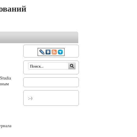
ований
Форма поиска
Studia
онным
:-)
урнала