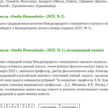
рг, Тольятти, Волгоград), Беларуси (Минск, Гомель), Германии (Бресен)
Ханой), Туркменистана (Туркменабад).
ала «Studia Humanitatis» (2025, № 2)
акция и редакционная коллегия Международного электронного научного ж
сообщают о формировании летнего номера издания (2025, № 2).
нала «Studia Humanitatis» (2025, № 1), посвященный памяти
в свет очередной номер Международного электронного научного журнала 
 Когда готовился данный выпуск, отечественную филологическую науку п
марта 2025 г. скончался профессор, доктор филологических наук Алексан
ыдающийся российский лингвист, блестящий ученый, педагог, организа
той связи выпуск начинается рубрикой "In memoriam: профессор А.М. Кам
кации учеников выдающегося профессора – А.С. Мелькова, И.Е. Юсова, 
а, посвященные оценке вклада ученого в развитие отечественного языко
эрудиций и нравственных качеств.
4
5
6
7
8
9
…
следующая ›
последняя »