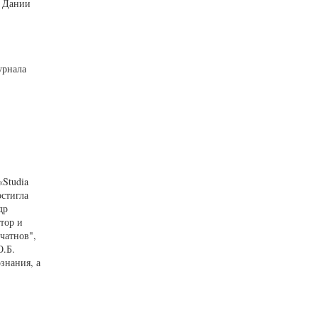
, Дании
урнала
«Studia
остигла
др
тор и
чатнов",
О.Б.
знания, а