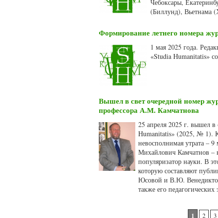
Чебоксары, Екатеринбу
(Биллунд), Вьетнама (
Формирование летнего номера журн
1 мая 2025 года. Ред
«Studia Humanitatis» 
Вышел в свет очередной номер жур
профессора А.М. Камчатнова
25 апреля 2025 г. вышел 
Humanitatis» (2025, № 1).
невосполнимая утрата – 9 
Михайлович Камчатнов – в
популяризатор науки. В э
которую составляют публи
Юсовой и В.Ю. Венедиктов
также его педагогических 
Страницы
1
2
3