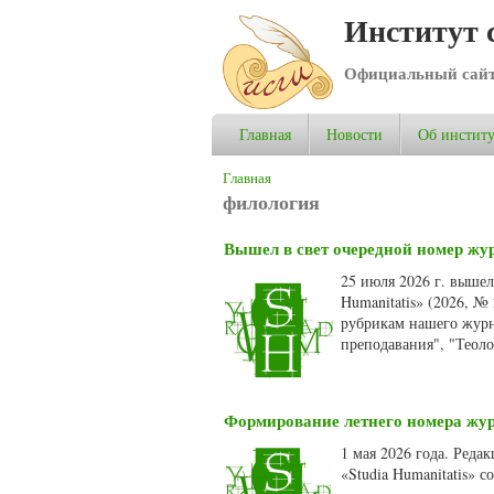
Институт 
Официальный сай
Главная
Новости
Об институ
Вы здесь
Главная
филология
Вышел в свет очередной номер жур
25 июля 2026 г. выше
Humanitatis» (2026, №
рубрикам нашего журн
преподавания", "Теол
Формирование летнего номера журн
1 мая 2026 года. Ред
«Studia Humanitatis» 