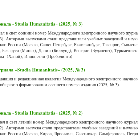
нала «Studia Humanitatis» (2025, № 3)
шел в свет осенний номер Международного электронного научного журнал
 3). Авторами выпусками стали представители учебных заведений и науч
ан: России (Москва, Санкт-Петербург, Екатеринбург, Таганрог, Смоленс
, Беларуси (Минск), Дании (Биллунд), Венгрии (Будапешт), Туркменист
ама (Ханой), Индонезии (Проболинго).
нала «Studia Humanitatis» (2025, № 3)
Редакция и редакционная коллегия Международного электронного научно
сообщают о формировании осеннего номера издания (2025, № 3).
нала «Studia Humanitatis» (2025, № 2)
шел в свет летний номер Международного электронного научного журнала
 2). Авторами выпуска стали представители учебных заведений и научны
ран: России (Москва, Киров, Ярославль, Сыктывкар, Симферополь, Петро