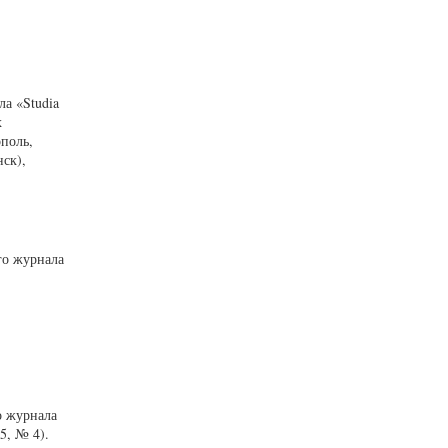
а «Studia
х
ополь,
ск),
го журнала
о журнала
5, № 4).