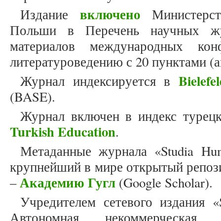
включено
Издание
Министерст
Польши в Перечень научных жу
материалов международных ко
литературоведению с 20 пунктами (
Bielef
Журнал индексируется в
(BASE).
Журнал включен в индекс турец
Turkish Education
.
Метаданные журнала «Studia Hum
крупнейший в мире открытый репоз
Академию Гугл
–
(Google Scholar).
Учредителем сетевого издания «S
Автономная некоммерческая