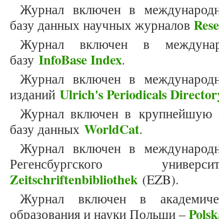
Журнал включен в международн
Res
базу данных научных журналов
Журнал включен в междунар
InfoBase Index
базу
.
Журнал включен в международн
Ulrich's Periodicals Director
изданий
Журнал включен в крупнейшую 
WorldCat
базу данных
.
Журнал включен в международн
Регенсбургского унив
Zeitschriftenbibliothek
(EZB).
Журнал включен в академиче
Polsk
образования и науки Польши –