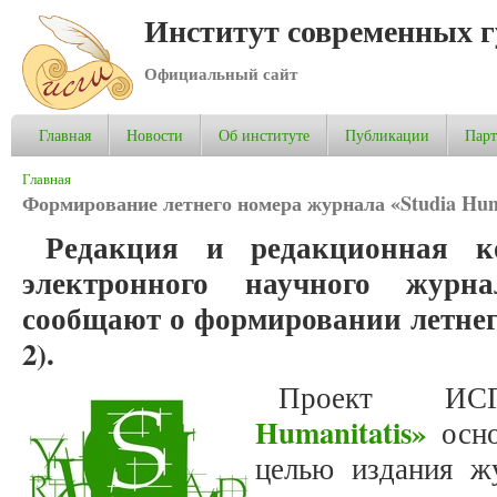
Институт современных 
Официальный сайт
Главная
Новости
Об институте
Публикации
Пар
Вы здесь
Главная
Формирование летнего номера журнала «Studia Huma
Редакция и редакционная к
электронного научного журнал
сообщают о формировании летнег
2).
Проект И
Humanitatis»
осно
целью издания жу