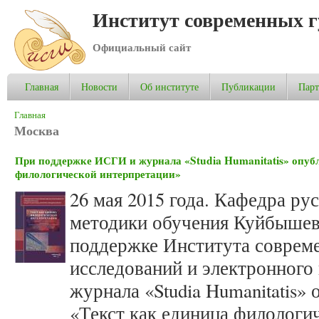
Институт современных 
Официальный сайт
Главная
Новости
Об институте
Публикации
Пар
Вы здесь
Главная
Москва
При поддержке ИСГИ и журнала «Studia Humanitatis» опубл
филологической интерпретации»
26 мая 2015 года. Кафедра ру
методики обучения Куйбыше
поддержке Института соврем
исследований и электронного
журнала «Studia Humanitatis»
«Текст как единица филологи