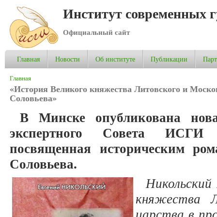
Институт современных 
Официальный сайт
Главная
Новости
Об институте
Публикации
Пар
Вы здесь
Главная
«История Великого княжества Литовского и Москов
Соловьева»
В Минске опубликована но
экспертного Совета ИСГИ
Е
посвященная историческим ром
Соловьева.
Никольский 
княжества Л
царства в про