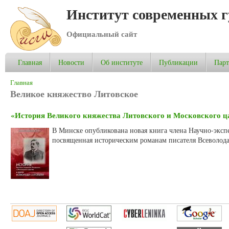
Институт современных 
Официальный сайт
Главная
Новости
Об институте
Публикации
Пар
Вы здесь
Главная
Великое княжество Литовское
«История Великого княжества Литовского и Московского ца
В Минске опубликована новая книга члена Научно-эксп
посвященная историческим романам писателя Всеволода