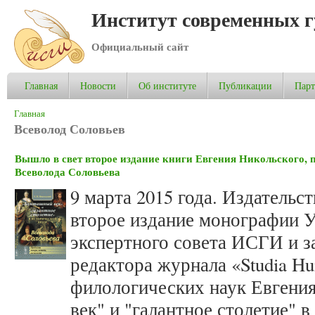
Институт современных 
Официальный сайт
Главная
Новости
Об институте
Публикации
Пар
Вы здесь
Главная
Всеволод Соловьев
Вышло в свет второе издание книги Евгения Никольского, 
Всеволода Соловьева
9 марта 2015 года. Издатель
второе издание монографии У
экспертного совета ИСГИ и з
редактора журнала «Studia Hum
филологических наук Евгени
век" и "галантное столетие" 