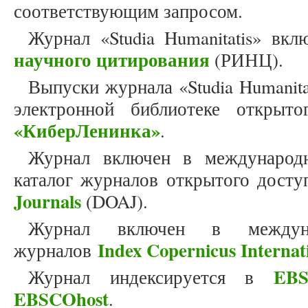
соответствующим запросом.
Журнал «Studia Humanitatis» вк
научного цитирования
(РИНЦ).
Выпуски журнала «Studia Humanit
электронной библиотеке открыто
«КиберЛенинка»
.
Журнал включен в международн
каталог журналов открытого дост
Journals
(DOAJ).
Журнал включен в междун
Index Copernicus Internat
журналов
EBS
Журнал индексируется в
EBSCOhost
.