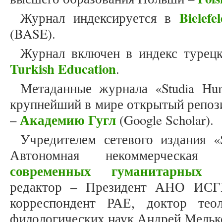
Bielef
Журнал индексируется в
(BASE).
Журнал включен в индекс турец
Turkish Education
.
Метаданные журнала «Studia Hum
крупнейший в мире открытый репоз
Академию Гугл
–
(Google Scholar).
Учредителем сетевого издания «S
Автономная некоммерческая
современных гуманитарных и
редактор – Президент АНО ИСГ
корреспондент РАЕ, доктор теол
филологических наук Андрей Мельк