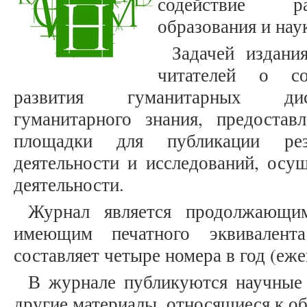
содействие ра
образования и нау
Задачей издани
читателей о со
развития гуманитарных дис
гуманитарного знания, предостав
площадки для публикации рез
деятельности и исследований, осу
деятельности.
Журнал является продолжающим
имеющим печатного эквивалента
составляет четыре номера в год (еже
В журнале публикуются научные 
другие материалы, относящиеся к о