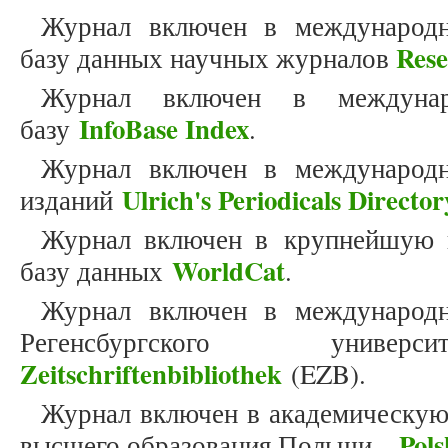
Журнал включен в международн
Res
базу данных научных журналов
Журнал включен в междунар
InfoBase Index
базу
.
Журнал включен в международн
Ulrich's Periodicals Director
изданий
Журнал включен в крупнейшую 
WorldCat
базу данных
.
Журнал включен в международн
Регенсбургского унив
Zeitschriftenbibliothek
(EZB).
Журнал включен в академическую
Pols
высшего образования Польши –