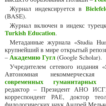
Bielef
Журнал индексируется в
(BASE).
Журнал включен в индекс турец
Turkish Education
.
Метаданные журнала «Studia Hum
крупнейший в мире открытый репоз
Академию Гугл
–
(Google Scholar).
Учредителем сетевого издания «S
Автономная некоммерческая
современных гуманитарных и
редактор – Президент АНО ИСГ
корреспондент РАЕ, доктор теол
филологических наук Андрей Мельк