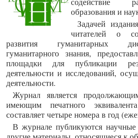
содействие ра
образования и нау
Задачей издани
читателей о со
развития гуманитарных дис
гуманитарного знания, предостав
площадки для публикации рез
деятельности и исследований, осу
деятельности.
Журнал является продолжающим
имеющим печатного эквивалента
составляет четыре номера в год (еже
В журнале публикуются научные 
другие материалы, относящиеся к о