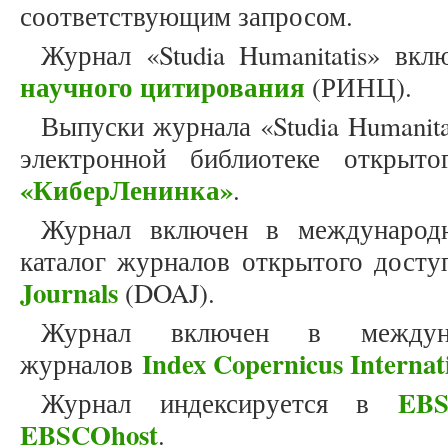
соответствующим запросом.
Журнал «Studia Humanitatis» вк
научного цитирования
(РИНЦ).
Выпуски журнала «Studia Humanit
электронной библиотеке открыто
«КиберЛенинка»
.
Журнал включен в международн
каталог журналов открытого дост
Journals
(DOAJ).
Журнал включен в междун
Index Copernicus Internat
журналов
EBS
Журнал индексируется в
EBSCOhost
.