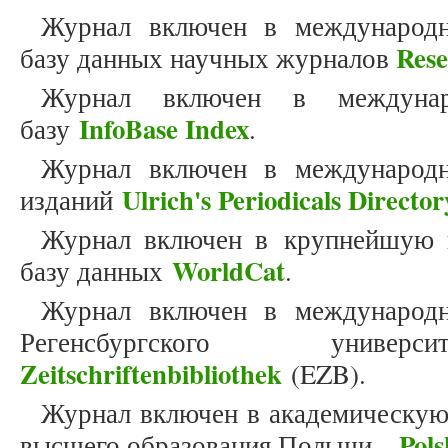
Журнал включен в международн
Res
базу данных научных журналов
Журнал включен в междунар
InfoBase Index
базу
.
Журнал включен в международн
Ulrich's Periodicals Director
изданий
Журнал включен в крупнейшую 
WorldCat
базу данных
.
Журнал включен в международн
Регенсбургского унив
Zeitschriftenbibliothek
(EZB).
Журнал включен в академическую
Pols
высшего образования Польши –