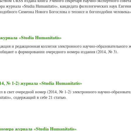
ельством URSS издана книга Ученого секретаря Научно-экспертного сове
ора журнала «Studia Humanitatis», кандидата филологических наук Евген
одобного Симеона Нового Богослова о теозисе и богоподобии человека»
журнала «Studia Humanitatis»
дакция и редакционная коллегия электронного научно-образовательного 
сообщают о формировании очередного номера издания (2014, № 3).
4, № 1-2) журнала «Studia Humanitatis»
л в свет очередной номер (2014, № 1-2) электронного научно-образовате
itatis», содержащий в себе 21 статью.
номера журнала «Studia Humanitatis»