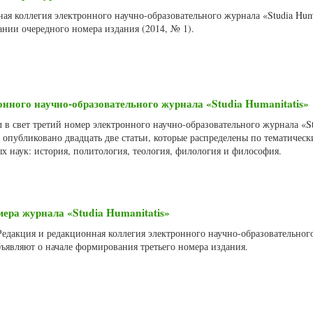
ая коллегия электронного научно-образовательного журнала «Studia Huma
нии очередного номера издания (2014, № 1).
онного научно-образовательного журнала «Studia Humanitatis»
л в свет третий номер электронного научно-образовательного журнала «S
е опубликовано двадцать две статьи, которые распределены по тематичес
 наук: история, политология, теология, филология и философия.
ера журнала «Studia Humanitatis»
 Редакция и редакционная коллегия электронного научно-образовательног
объявляют о начале формирования третьего номера издания.