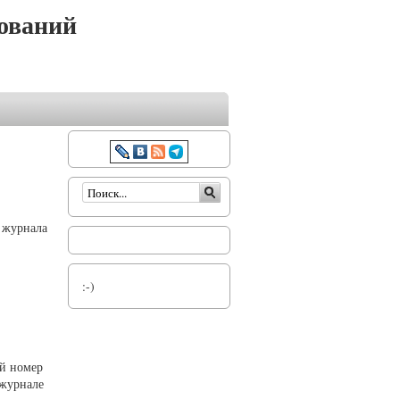
ований
Форма поиска
о журнала
:-)
ой номер
 журнале