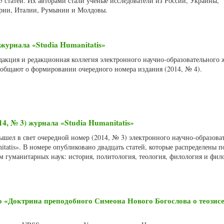
 статей. Их авторами стали ученые исследователи из России, Украины,
рии, Италии, Румынии и Молдовы.
журнала «Studia Humanitatis»
едакция и редакционная коллегия электронного научно-образовательного
сообщают о формировании очередного номера издания (2014, № 4).
14, № 3) журнала «Studia Humanitatis»
вышел в свет очередной номер (2014, № 3) электронного научно-образова
itatis». В номере опубликовано двадцать статей, которые распределены п
м гуманитарных наук: история, политология, теология, филология и фил
 «Доктрина преподобного Симеона Нового Богослова о теозисе