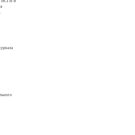
та ИСГИ и
ия
.
журнала
льного