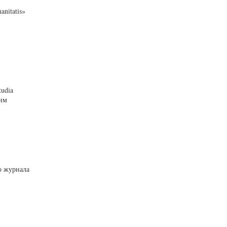
nitatis»
tudia
ким
о журнала