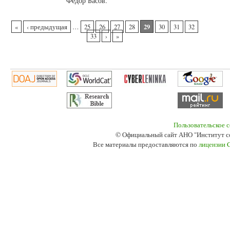
Федор Басов.
Страницы
29
«
‹ предыдущая
…
25
26
27
28
30
31
32
33
›
»
Пользовательское 
© Официальный сайт АНО "Институт с
Все материалы предоставляются по
лицензии 