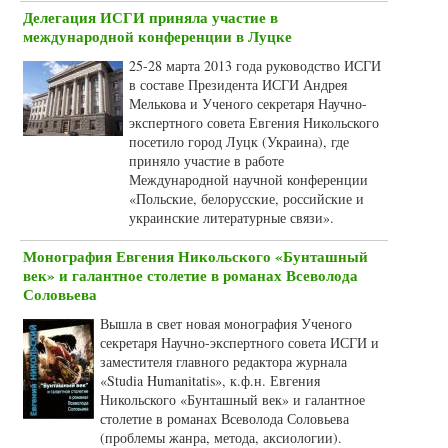
Делегация ИСГИ приняла участие в
международной конференции в Луцке
25-28 марта 2013 года руководство ИСГИ
в составе Президента ИСГИ Андрея
Мелькова и Ученого секретаря Научно-
экспертного совета Евгения Никольского
посетило город Луцк (Украина), где
приняло участие в работе
Международной научной конференции
«Польские, белорусские, российские и
украинские литературные связи».
Монография Евгения Никольского «Бунташный
век» и галантное столетие в романах Всеволода
Соловьева
Вышла в свет новая монография Ученого
секретаря Научно-экспертного совета ИСГИ и
заместителя главного редактора журнала
«Studia Humanitatis», к.ф.н. Евгения
Никольского «Бунташный век» и галантное
столетие в романах Всеволода Соловьева
(проблемы жанра, метода, аксиологии).