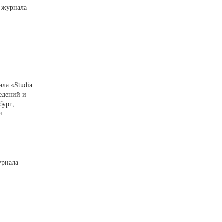
о журнала
ла «Studia
ведений и
бург,
и
урнала