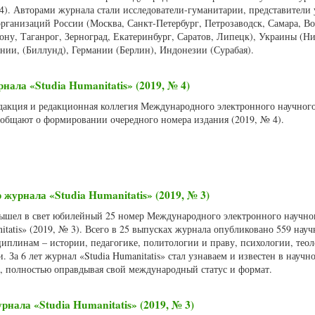
 4). Авторами журнала стали исследователи-гуманитарии, представители
рганизаций России (Москва, Санкт-Петербург, Петрозаводск, Самара, Во
ону, Таганрог, Зерноград, Екатеринбург, Саратов, Липецк), Украины (Ни
нии, (Биллунд), Германии (Берлин), Индонезии (Сурабая).
ала «Studia Humanitatis» (2019, № 4)
Редакция и редакционная коллегия Международного электронного научног
сообщают о формировании очередного номера издания (2019, № 4).
журнала «Studia Humanitatis» (2019, № 3)
 вышел в свет юбилейный 25 номер Международного электронного научно
itatis» (2019, № 3). Всего в 25 выпусках журнала опубликовано 559 науч
иплинам – истории, педагогике, политологии и праву, психологии, теол
 За 6 лет журнал «Studia Humanitatis» стал узнаваем и известен в научн
м, полностью оправдывая свой международный статус и формат.
нала «Studia Humanitatis» (2019, № 3)