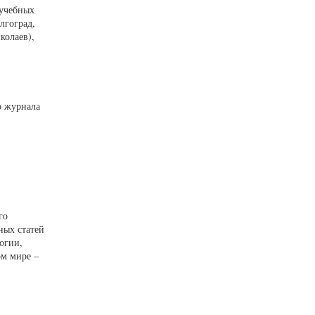
 учебных
лгоград,
колаев),
о журнала
го
ных статей
огии,
ом мире –