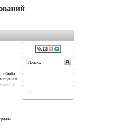
ований
Форма поиска
 «Studia
азмещены в
ология и
:-)
урнала