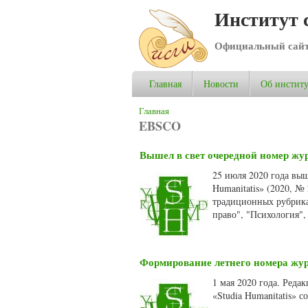
Институт 
Официальный сай
Главная
Новости
Об институ
Вы здесь
Главная
EBSCO
Вышел в свет очередной номер жур
25 июля 2020 года вы
Humanitatis» (2020, №
традиционных рубрика
право", "Психология",
Формирование летнего номера журн
1 мая 2020 года. Ред
«Studia Humanitatis» 