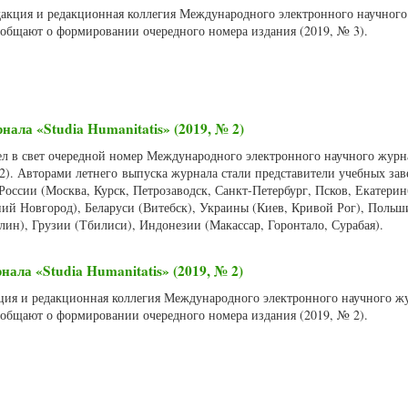
едакция и редакционная коллегия Международного электронного научног
сообщают о формировании очередного номера издания (2019, № 3).
нала «Studia Humanitatis» (2019, № 2)
ел в свет очередной номер Международного электронного научного журна
 2). Авторами летнего выпуска журнала стали представители учебных за
оссии (Москва, Курск, Петрозаводск, Санкт-Петербург, Псков, Екатерин
ий Новгород), Беларуси (Витебск), Украины (Киев, Кривой Рог), Польш
ин), Грузии (Тбилиси), Индонезии (Макассар, Горонтало, Сурабая).
ала «Studia Humanitatis» (2019, № 2)
акция и редакционная коллегия Международного электронного научного ж
сообщают о формировании очередного номера издания (2019, № 2).