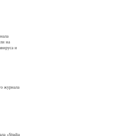
рнала
али на
авируса и
го журнала
ла «Studia