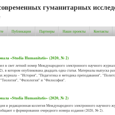
современных гуманитарных исслед
т
те
Публикации
Партнеры
Наши проекты
Контакты
нала «Studia Humanitatis» (2020, № 2)
шел в свет летний номер Международного электронного научного журнала
 2), в котором опубликована двадцать одна статья. Материалы выпуска р
х журнала – "История", "Педагогика и методика преподавания", "Полит
 "Теология", "Филология" и "Философия".
ала «Studia Humanitatis» (2020, № 2)
акция и редакционная коллегия Международного электронного научного ж
сообщают о формировании очередного номера издания (2020, № 2).