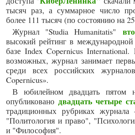
КиберЛенинка"
доступа "
скачали 
тысяч раз, а суммарное число про
более 111 тысяч (по состоянию на 25.
вт
Журнал "Studia Humanitatis"
высокий рейтинг в международной 
базе Index Copernicus Internationa
возможных, журнал занимает первы
среди всех российских журналов
Copernicus».
В юбилейном двадцать пятом но
двадцать четыре ст
опубликовано
традиционных рубриках журнала –
"Политология и право", "Психологи
и "Философия".