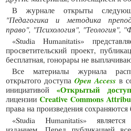
В журнале открыты следующ
"Педагогика и методика препод
право", "Психология", "Теология", 
«Studia Humanitatis» представ
просветительский проект, публика
бесплатная, гонорары не выплачива
Все материалы журнала расп
Open Access
открытого доступа
в с
«Открытый доступ
инициативой
Creative Commons Attribu
лицензии
права на произведения сохраняются 
«Studia Humanitatis» являет
изданием. Перед публикацией вс