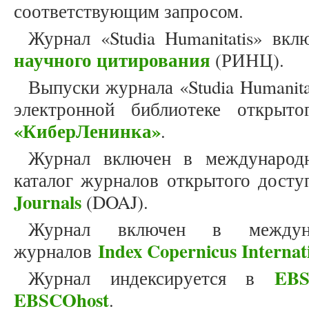
соответствующим запросом.
Журнал «Studia Humanitatis» вк
научного цитирования
(РИНЦ).
Выпуски журнала «Studia Humanit
электронной библиотеке открыто
«КиберЛенинка»
.
Журнал включен в международн
каталог журналов открытого дост
Journals
(DOAJ).
Журнал включен в междун
Index Copernicus Internat
журналов
EBS
Журнал индексируется в
EBSCOhost
.