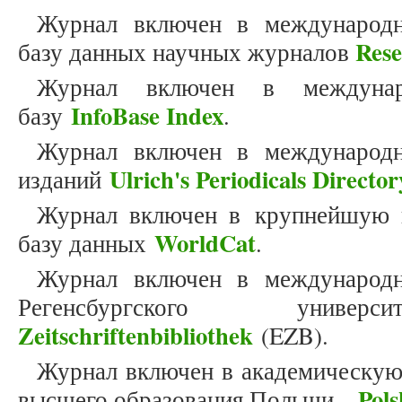
Журнал включен в международн
Res
базу данных научных журналов
Журнал включен в междунар
InfoBase Index
базу
.
Журнал включен в международн
Ulrich's Periodicals Director
изданий
Журнал включен в крупнейшую 
WorldCat
базу данных
.
Журнал включен в международн
Регенсбургского унив
Zeitschriftenbibliothek
(EZB).
Журнал включен в академическую
Pols
высшего образования Польши –