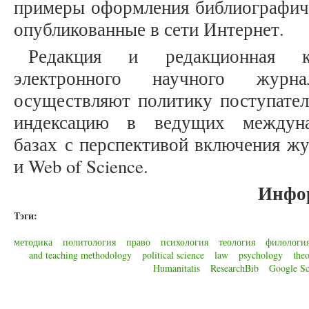
примеры оформления библиографиче
опубликованные в сети Интернет.
Редакция и редакционная к
электронного научного журнал
осуществляют политику поступатель
индексацию в ведущих междуна
базах с перспективой включения жу
и Web of Science.
Инфо
Тэги:
методика
политология
право
психология
теология
филологи
and teaching methodology
political science
law
psychology
the
Humanitatis
ResearchBib
Google Sc