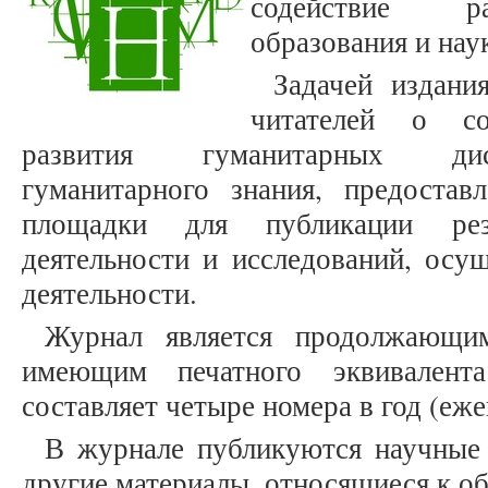
содействие ра
образования и нау
Задачей издани
читателей о со
развития гуманитарных дис
гуманитарного знания, предостав
площадки для публикации рез
деятельности и исследований, осу
деятельности.
Журнал является продолжающим
имеющим печатного эквивалента
составляет четыре номера в год (еже
В журнале публикуются научные 
другие материалы, относящиеся к о