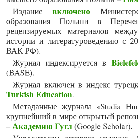
включено
Издание
Министерс
образования Польши в Перече
рецензируемых материалов межд
истории и литературоведению с 20
ВАК РФ).
Bielef
Журнал индексируется в
(BASE).
Журнал включен в индекс турец
Turkish Education
.
Метаданные журнала «Studia Hum
крупнейший в мире открытый репоз
Академию Гугл
–
(Google Scholar).