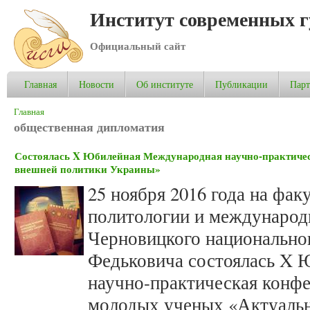
Институт современных 
Официальный сайт
Главная
Новости
Об институте
Публикации
Пар
Вы здесь
Главная
общественная дипломатия
Состоялась X Юбилейная Международная научно-практиче
внешней политики Украины»
25 ноября 2016 года на фак
политологии и междунаро
Черновицкого национально
Федьковича состоялась X
научно-практическая конфе
молодых ученых «Актуаль