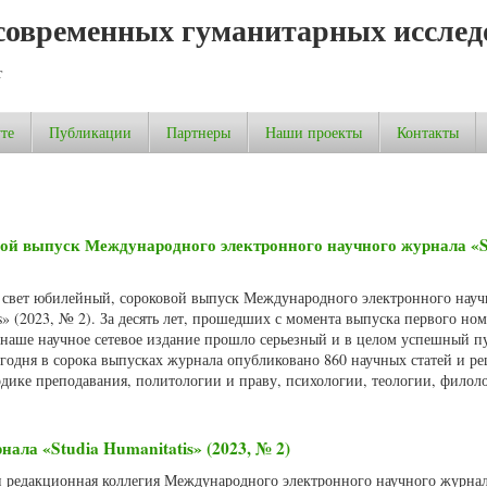
современных гуманитарных исслед
т
те
Публикации
Партнеры
Наши проекты
Контакты
ой выпуск Международного электронного научного журнала «S
в свет юбилейный, сороковой выпуск Международного электронного науч
s» (2023, № 2). За десять лет, прошедших с момента выпуска первого ном
 наше научное сетевое издание прошло серьезный и в целом успешный п
егодня в сорока выпусках журнала опубликовано 860 научных статей и р
одике преподавания, политологии и праву, психологии, теологии, филол
ала «Studia Humanitatis» (2023, № 2)
 и редакционная коллегия Международного электронного научного журнал