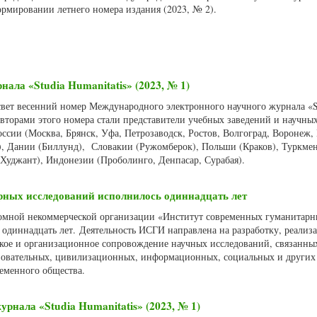
ормировании летнего номера издания (2023, № 2).
нала «Studia Humanitatis» (2023, № 1)
 свет весенний номер Международного электронного научного журнала «S
 Авторами этого номера стали представители учебных заведений и научны
оссии (Москва, Брянск, Уфа, Петрозаводск, Ростов, Волгоград, Воронеж,
д), Дании (Биллунд), Словакии (Ружомберок), Польши (Краков), Туркме
Худжант), Индонезии (Проболинго, Денпасар, Сурабая).
рных исследований исполнилось одиннадцать лет
номной некоммерческой организации «Институт современных гуманитар
одиннадцать лет. Деятельность ИСГИ направлена на разработку, реализ
ое и организационное сопровождение научных исследований, связанны
зовательных, цивилизационных, информационных, социальных и других
еменного общества.
рнала «Studia Humanitatis» (2023, № 1)