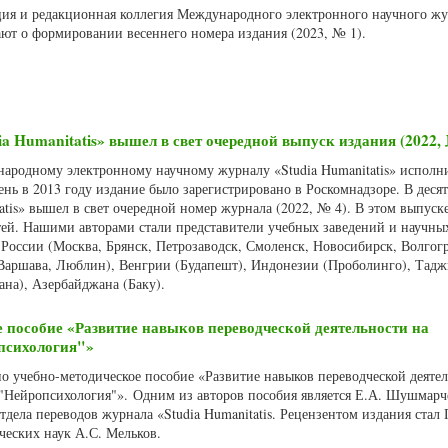
кция и редакционная коллегия Международного электронного научного ж
щают о формировании весеннего номера издания (2023, № 1).
ia Humanitatis» вышел в свет очередной выпуск издания (2022, 
народному электронному научному журналу «Studia Humanitatis» исполн
день в 2013 году издание было зарегистрировано в Роскомнадзоре. В деся
atis» вышел в свет очередной номер журнала (2022, № 4). В этом выпуск
тей. Нашими авторами стали представители учебных заведений и научны
 России (Москва, Брянск, Петрозаводск, Смоленск, Новосибирск, Волгогр
Варшава, Люблин), Венгрии (Будапешт), Индонезии (Проболинго), Тадж
ана), Азербайджана (Баку).
е пособие «Развитие навыков переводческой деятельности на
психология"»
но учебно-методическое пособие «Развитие навыков переводческой деяте
 "Нейропсихология"». Одним из авторов пособия является Е.А. Шушмарч
тдела переводов журнала «Studia Humanitatis. Рецензентом издания стал
еских наук А.С. Мельков.