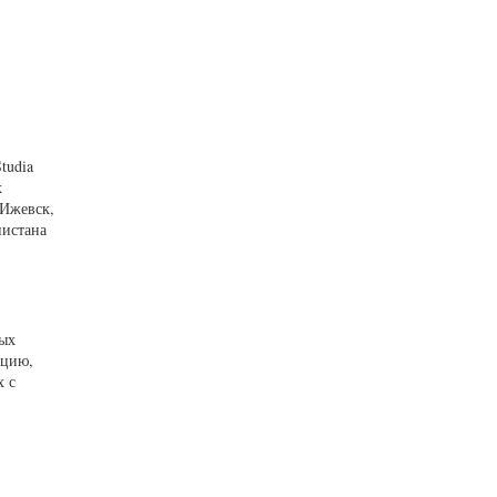
tudia
х
 Ижевск,
нистана
ных
ацию,
х с