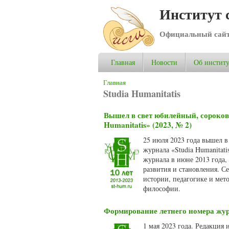
Институт 
Официальный сай
Главная
Новости
Об институ
Вы здесь
Главная
Studia Humanitatis
Вышел в свет юбилейный, сороков
Humanitatis» (2023, № 2)
25 июля 2023 года вышел 
журнала «Studia Humanitati
журнала в июне 2013 года,
развития и становления. С
истории, педагогике и мет
философии.
Формирование летнего номера журн
1 мая 2023 года. Редакция