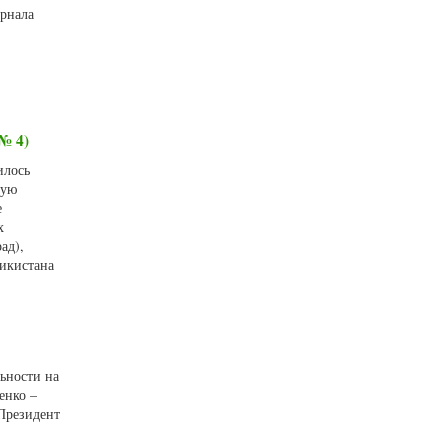
урнала
№ 4)
илось
тую
е
х
ад),
икистана
льности на
енко –
 Президент