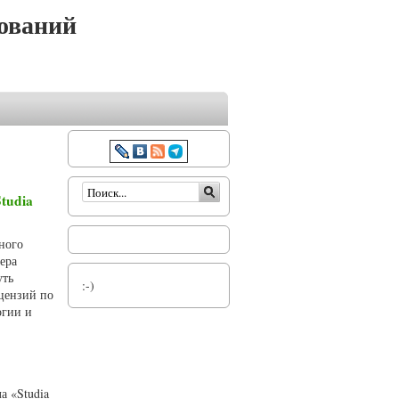
ований
Форма поиска
tudia
ного
ера
уть
:-)
ецензий по
огии и
а «Studia