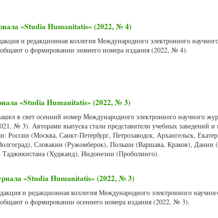
ала «Studia Humanitatis» (2022, № 4)
Редакция и редакционная коллегия Международного электронного научног
сообщают о формировании зимнего номера издания (2022, № 4).
нала «Studia Humanitatis» (2022, № 3)
 вышел в свет осенний номер Международного электронного научного жу
(2021, № 3). Авторами выпуска стали представители учебных заведений и
н: России (Москва, Санкт-Петербург, Петрозаводск, Архангельск, Екатер
Волгоград), Словакии (Ружомберок), Польши (Варшава, Краков), Дании 
 Таджикистана (Худжанд), Индонезии (Проболинго).
нала «Studia Humanitatis» (2022, № 3)
Редакция и редакционная коллегия Международного электронного научно
сообщают о формировании осеннего номера издания (2022, № 3).