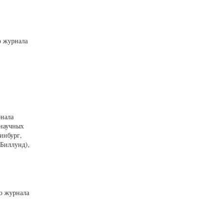
о журнала
рнала
 научных
инбург,
(Биллунд),
го журнала