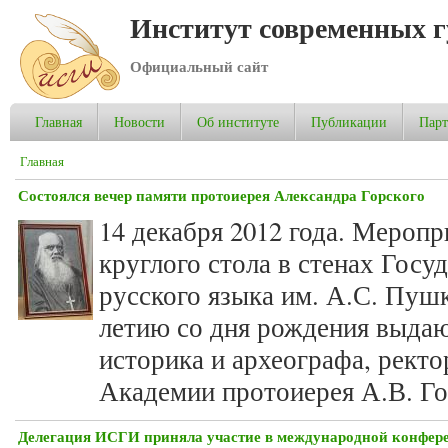
Институт современных 
Официальный сайт
Главная
Новости
Об институте
Публикации
Пар
Вы здесь
Главная
Состоялся вечер памяти протоиерея Александра Горского
14 декабря 2012 года. Мероп
круглого стола в стенах Госу
русского языка им. А.С. Пуш
летию со дня рождения выда
историка и археографа, рект
Академии протоиерея А.В. Гор
Делегация ИСГИ приняла участие в международной конфер