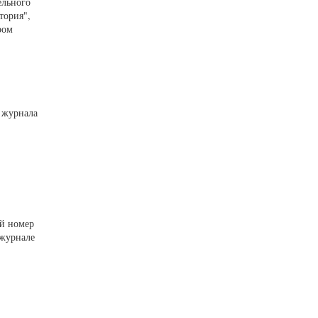
ельного
тория",
ром
о журнала
ой номер
 журнале