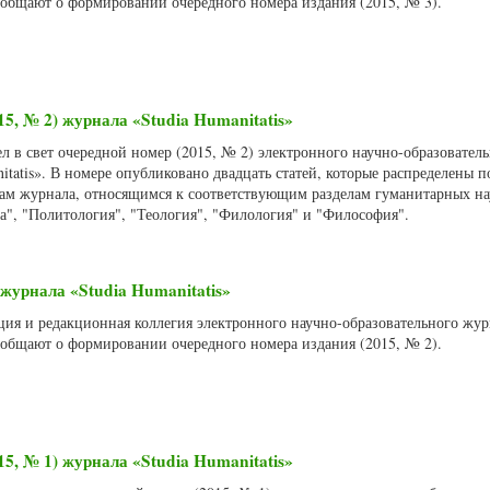
сообщают о формировании очередного номера издания (2015, № 3).
15, № 2) журнала «Studia Humanitatis»
л в свет очередной номер (2015, № 2) электронного научно-образовател
itatis». В номере опубликовано двадцать статей, которые распределены п
м журнала, относящимся к соответствующим разделам гуманитарных на
а", "Политология", "Теология", "Филология" и "Философия".
журнала «Studia Humanitatis»
кция и редакционная коллегия электронного научно-образовательного жур
сообщают о формировании очередного номера издания (2015, № 2).
15, № 1) журнала «Studia Humanitatis»