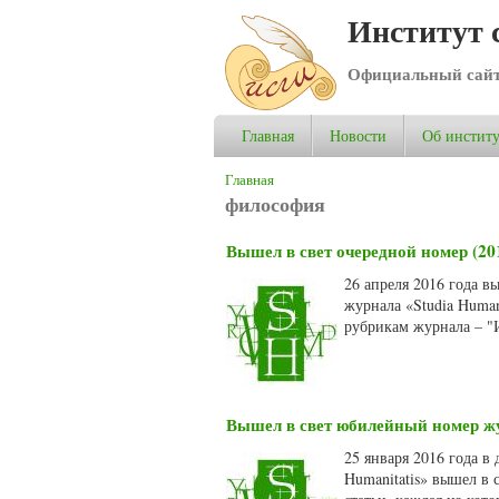
Институт 
Официальный сай
Главная
Новости
Об институ
Вы здесь
Главная
философия
Вышел в свет очередной номер (20
26 апреля 2016 года в
журнала «Studia Human
рубрикам журнала – "И
Вышел в свет юбилейный номер жу
25 января 2016 года в
Humanitatis» вышел в 