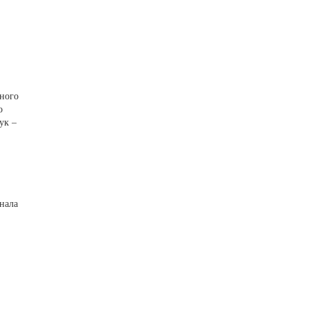
ьного
о
ук –
нала