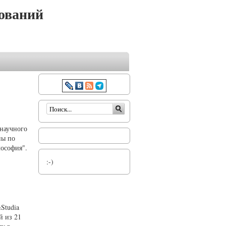
ований
Форма поиска
 научного
ны по
лософия".
:-)
Studia
й из 21