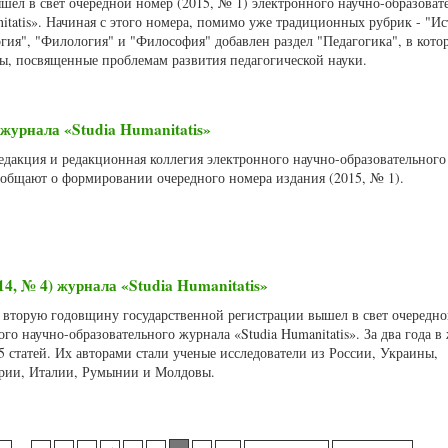
ышел в свет очередной номер (2015, № 1) электронного научно-образоват
itatis». Начиная с этого номера, помимо уже традиционных рубрик - "Ис
гия", "Филология" и "Философия" добавлен раздел "Педагогика", в кото
ы, посвященные проблемам развития педагогической науки.
журнала «Studia Humanitatis»
Редакция и редакционная коллегия электронного научно-образовательног
сообщают о формировании очередного номера издания (2015, № 1).
14, № 4) журнала «Studia Humanitatis»
о вторую годовщину государственной регистрации вышел в свет очередн
ого научно-образовательного журнала «Studia Humanitatis». За два года в
 статей. Их авторами стали ученые исследователи из России, Украины,
рии, Италии, Румынии и Молдовы.