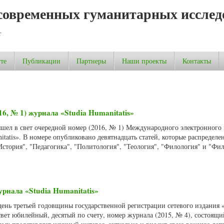
современных гуманитарных исслед
т
те
Публикации
Партнеры
Наши проекты
Контакты
16, № 1) журнала «Studia Humanitatis»
ышел в свет очередной номер (2016, № 1) Международного электронного
itatis». В номере опубликовано девятнадцать статей, которые распределе
стория", "Педагогика", "Политология", "Теология", "Филология" и "Фи
рнала «Studia Humanitatis»
 день третьей годовщины государственной регистрации сетевого издания «
свет юбилейный, десятый по счету, номер журнала (2015, № 4), состоящи