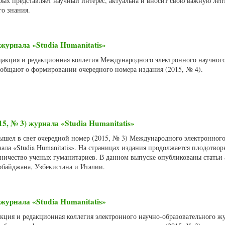
орых представляет научный интерес, актуальна и вносит свою важную леп
го знания.
журнала «Studia Humanitatis»
Редакция и редакционная коллегия Международного электронного научног
сообщают о формировании очередного номера издания (2015, № 4).
15, № 3) журнала «Studia Humanitatis»
вышел в свет очередной номер (2015, № 3) Международного электронного
ала «Studia Humanitatis». На страницах издания продолжается плодотвор
ничество ученых гуманитариев. В данном выпуске опубликованы статьи 
рбайджана, Узбекистана и Италии.
журнала «Studia Humanitatis»
акция и редакционная коллегия электронного научно-образовательного ж