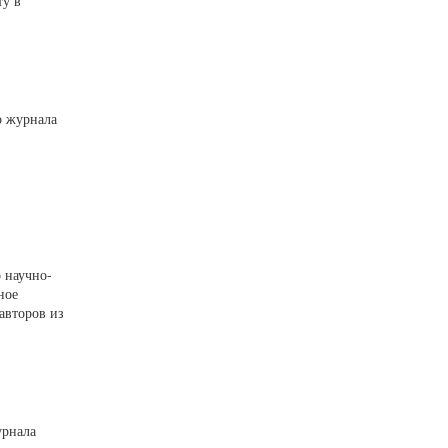
ту в
о журнала
 научно-
ное
авторов из
урнала