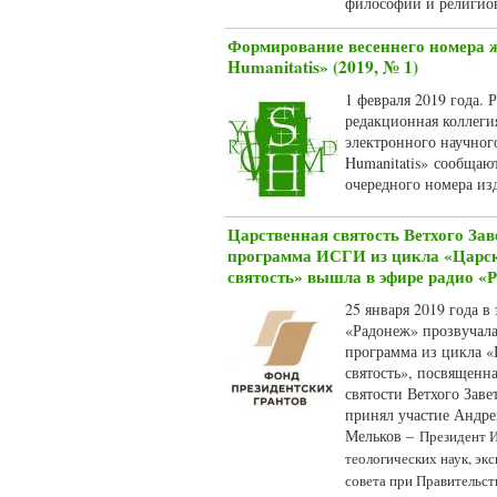
философии и религио
Формирование весеннего номера ж
Humanitatis» (2019, № 1)
1 февраля 2019 года. 
редакционная коллег
электронного научног
Humanitatis» сообщаю
очередного номера изд
Царственная святость Ветхого Зав
программа ИСГИ из цикла «Царск
святость» вышла в эфире радио «
25 января 2019 года в
«Радонеж» прозвучала
программа из цикла «
святость», посвященн
святости Ветхого Заве
принял участие Андре
Мельков –
Президент 
теологических наук, эк
совета при Правительст