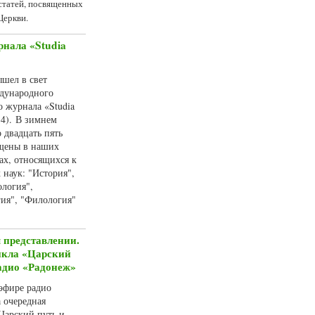
статей, посвященных
Церкви.
рнала «Studia
ышел в свет
дународного
о журнала «Studia
 4). В зимнем
 двадцать пять
ещены в наших
х, относящихся к
 наук: "История",
ология",
гия", "Филология"
 представлении.
икла «Царский
радио «Радонеж»
 эфире радио
 очередная
Царский путь и