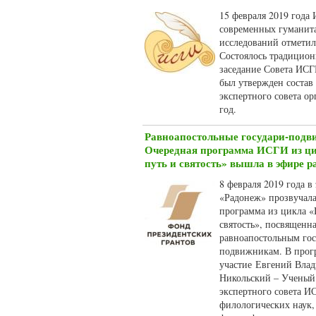
15 февраля 2019 года 
современных гуманит
исследований отметил
Состоялось традицион
заседание Совета ИСГИ
был утвержден состав
экспертного совета о
год.
Равноапостольные государи-подв
Очередная программа ИСГИ из ц
путь и святость» вышла в эфире 
8 февраля 2019 года в
«Радонеж» прозвучала
программа из цикла «
святость», посвященн
равноапостольным гос
подвижникам. В прог
участие Евгений Вла
Никольский – Ученый 
экспертного совета И
филологических наук,