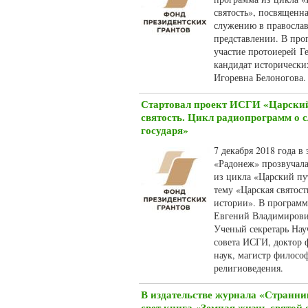
святость», посвященн
служению в правосла
представлении. В про
участие протоиерей Г
кандидат исторически
Игоревна Белоногова.
Стартовал проект ИСГИ «Царский
святость. Цикл радиопрограмм о 
государя»
7 декабря 2018 года в
«Радонеж» прозвучала
из цикла «Царский пут
тему «Царская святос
истории». В программ
Евгений Владимирови
Ученый секретарь Нау
совета ИСГИ, доктор 
наук, магистр филосо
религиоведения.
В издательстве журнала «Странн
свет книга «Земная жизнь святой 