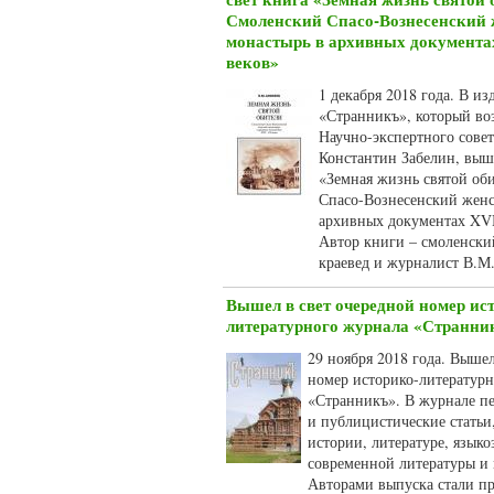
Смоленский Спасо-Вознесенский
монастырь в архивных документ
веков»
1 декабря 2018 года. В из
«Странникъ», который воз
Научно-экспертного сове
Константин Забелин, вышл
«Земная жизнь святой об
Спасо-Вознесенский женс
архивных документах XV
Автор книги – смоленски
краевед и журналист В.М
Вышел в свет очередной номер ис
литературного журнала «Странни
29 ноября 2018 года. Вышел
номер историко-литератур
«Странникъ». В журнале пе
и публицистические статьи
истории, литературе, язык
современной литературы и
Авторами выпуска стали п