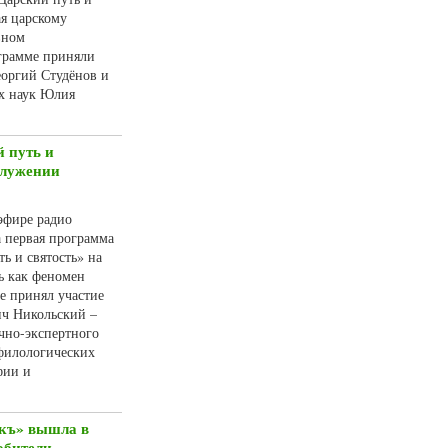
ая царскому
вном
грамме приняли
еоргий Студёнов и
х наук Юлия
 путь и
служении
 эфире радио
 первая программа
ь и святость» на
ть как феномен
е принял участие
ч Никольский –
чно-экспертного
филологических
фии и
икъ» вышла в
обители.