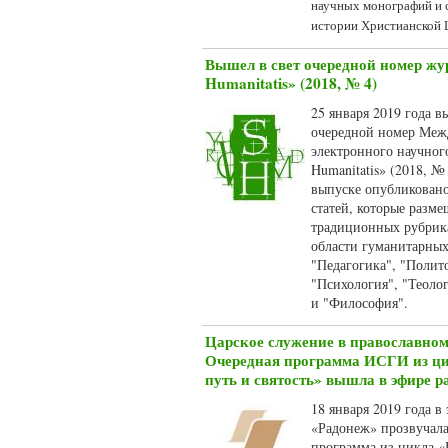
научных монографий и 
истории Христианской 
Вышел в свет очередной номер жу
Humanitatis» (2018, № 4)
25 января 2019 года в
очередной номер Меж
электронного научног
Humanitatis» (2018, №
выпуске опубликовано
статей, которые разм
традиционных рубрика
области гуманитарных
"Педагогика", "Полит
"Психология", "Теоло
и "Философия".
Царское служение в православном
Очередная программа ИСГИ из ц
путь и святость» вышла в эфире 
18 января 2019 года в
«Радонеж» прозвучала
программа из цикла «