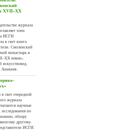
 женский
ах XVII–XX
дательстве журнала
главляет член
та ИСГИ
а в свет книга
ители. Смоленский
кий монастырь в
II–XX веков».
й искусствовед,
. Аникеев.
торико-
къ»
 в свет очередной
ного журнала
чатаются научные
, исследования по
ознанию, обзору
 многому другому.
редставители ИСГИ.