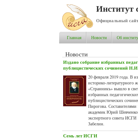
Институт 
Официальный сай
Главная
Новости
Об институ
Новости
Издано собрание избранных педаг
публицистических сочинений Н.И
20 февраля 2019 года. В и
историко-литературного 
«Странникъ» вышло в све
избранных педагогически
публицистических сочине
Пирогова. Составителями 
академик Юрий Шевченко 
экспертного совета ИСГИ
Забелин.
Семь лет ИСГИ