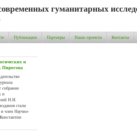
современных гуманитарных исслед
т
те
Публикации
Партнеры
Наши проекты
Контакты
огических и
. Пирогова
здательстве
журнала
т собрание
х и
ний Н.И.
издания стали
и член Научно-
 Константин