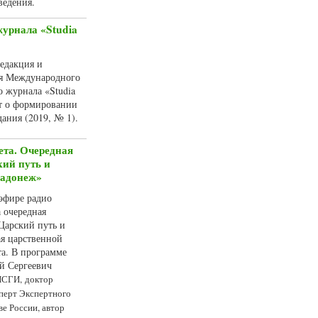
ведения.
урнала «Studia
Редакция и
ия Международного
о журнала «Studia
т о формировании
ания (2019, № 1).
ета. Очередная
ий путь и
Радонеж»
 эфире радио
 очередная
Царский путь и
ая царственной
та. В программе
й Сергеевич
ИСГИ,
доктор
сперт Экспертного
ве России, автор