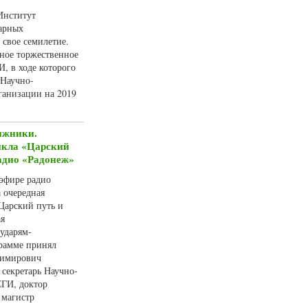
Институт
арных
 свое семилетие.
ное торжественное
, в ходе которого
 Научно-
рганизации на 2019
ижники.
икла «Царский
радио «Радонеж»
 эфире радио
 очередная
Царский путь и
ая
ударям-
рамме принял
димирович
секретарь Научно-
СГИ, доктор
 магистр