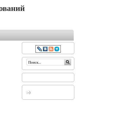
ований
Форма поиска
:-)