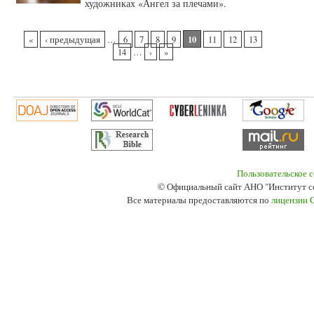
художниках «Ангел за плечами».
Страницы
10
«
‹ предыдущая
…
6
7
8
9
11
12
13
14
…
›
»
Пользовательское 
© Официальный сайт АНО "Институт с
Все материалы предоставляются по
лицензии 