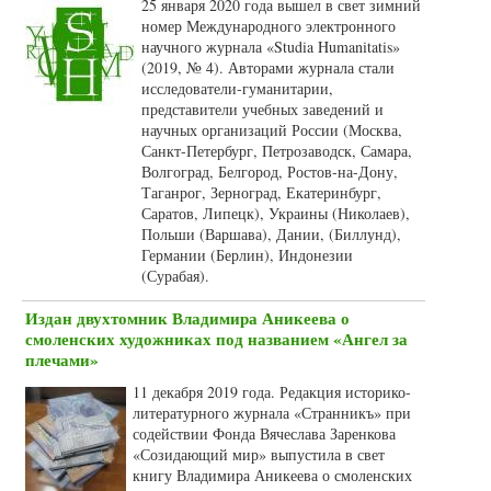
25 января 2020 года вышел в свет зимний
номер Международного электронного
научного журнала «Studia Humanitatis»
(2019, № 4). Авторами журнала стали
исследователи-гуманитарии,
представители учебных заведений и
научных организаций России (Москва,
Санкт-Петербург, Петрозаводск, Самара,
Волгоград, Белгород, Ростов-на-Дону,
Таганрог, Зерноград, Екатеринбург,
Саратов, Липецк), Украины (Николаев),
Польши (Варшава), Дании, (Биллунд),
Германии (Берлин), Индонезии
(Сурабая).
Издан двухтомник Владимира Аникеева о
смоленских художниках под названием «Ангел за
плечами»
11 декабря 2019 года. Редакция историко-
литературного журнала «Странникъ» при
содействии Фонда Вячеслава Заренкова
«Созидающий мир» выпустила в свет
книгу Владимира Аникеева о смоленских