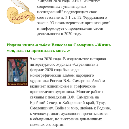
2 апреля 2020 года. АНО "Институт
современных гуманитарных
исследований" подтверждает свое
соответствие п. 3.1 ст. 32 Федерального
закона "О некоммерческих организациях"
и информирует о продолжении своей
деятельности в 2020 году.
Издана книга-альбом Вячеслава Самарина «Жизнь
моя, иль ты приснилась мне…»
9 марта 2020 года. В издательстве историко-
литературного журнала «Странникъ» в
феврале 2020 года был издан
монографический альбом народного
художника России В.Ф. Самарина. Альбом
включает живописные и графические
произведения художника. Многие работы
связаны с поездками В.Ф. Самарина на
Крайний Север, в Хабаровский край, Туву,
Смоленщину. Война и мир, любовь к Родине,
к человеку, долг, духовность прочитываются
в обыденных, но внутренне динамичных
сюжетах его картин.