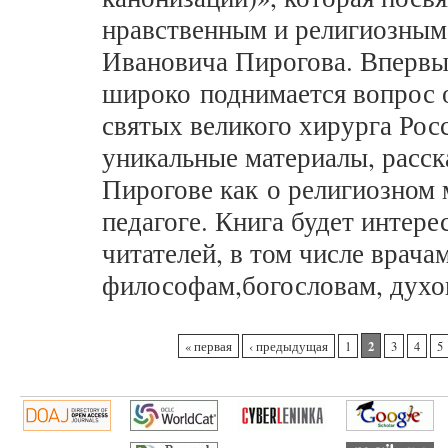
нравственным и религиозным
Ивановича Пирогова. Впервы
широко поднимается вопрос о
святых великого хирурга Рос
уникальные материалы, расс
Пирогове как о религиозном 
педагоге. Книга будет интер
читателей, в том числе врача
философам,богословам, духо
Страницы
2
« первая
‹ предыдущая
1
3
4
5