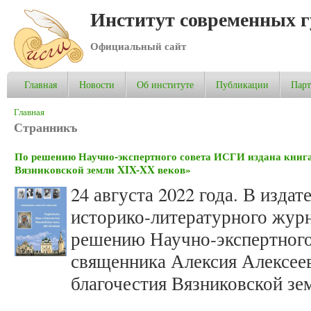
Институт современных 
Официальный сайт
Главная
Новости
Об институте
Публикации
Пар
Вы здесь
Главная
Странникъ
По решению Научно-экспертного совета ИСГИ издана книг
Вязниковской земли XIX-XX веков»
24 августа 2022 года. В изда
историко-литературного жур
решению Научно-экспертного
священника Алексия Алексее
благочестия Вязниковской зе