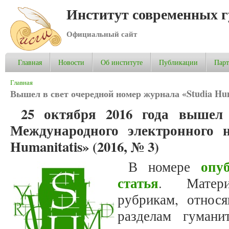
Институт современных 
Официальный сайт
Главная
Новости
Об институте
Публикации
Пар
Вы здесь
Главная
Вышел в свет очередной номер журнала «Studia Huma
25 октября 2016 года вышел
Международного электронного н
Humanitatis»
(2016, № 3)
опу
В номере
статья
. Матер
рубрикам, относ
разделам гумани