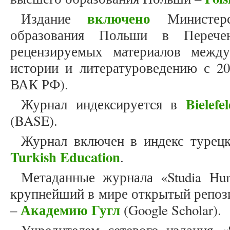
включено
Издание
Министерс
образования Польши в Перече
рецензируемых материалов межд
истории и литературоведению с 20
ВАК РФ).
Bielef
Журнал индексируется в
(BASE).
Журнал включен в индекс турец
Turkish Education
.
Метаданные журнала «Studia Hum
крупнейший в мире открытый репоз
Академию Гугл
–
(Google Scholar).