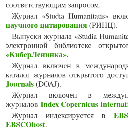
соответствующим запросом.
Журнал «Studia Humanitatis» вк
научного цитирования
(РИНЦ).
Выпуски журнала «Studia Humanit
электронной библиотеке открыто
«КиберЛенинка»
.
Журнал включен в международн
каталог журналов открытого дост
Journals
(DOAJ).
Журнал включен в междун
Index Copernicus Internat
журналов
EBS
Журнал индексируется в
EBSCOhost
.