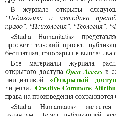
В журнале открыты следующ
"Педагогика и методика препод
право", "Психология", "Теология", 
«Studia Humanitatis» представ
просветительский проект, публика
бесплатная, гонорары не выплачива
Все материалы журнала расп
Open Access
открытого доступа
в с
«Открытый доступ
инициативой
Creative Commons Attribu
лицензии
права на произведения сохраняются 
«Studia Humanitatis» являет
изданием. Перед публикацией вс