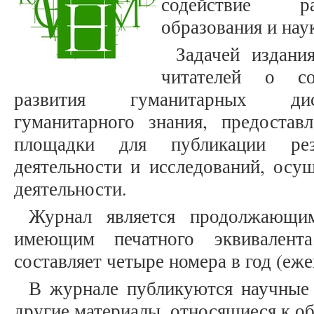
содействие ра
образования и нау
Задачей издани
читателей о со
развития гуманитарных дис
гуманитарного знания, предостав
площадки для публикации рез
деятельности и исследований, осу
деятельности.
Журнал является продолжающим
имеющим печатного эквивалента
составляет четыре номера в год (еже
В журнале публикуются научные 
другие материалы, относящиеся к о