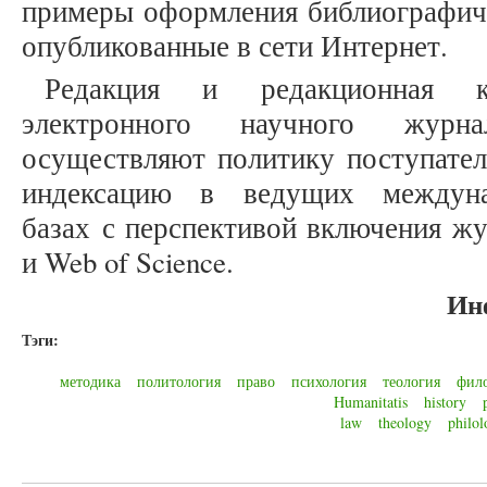
примеры оформления библиографиче
опубликованные в сети Интернет.
Редакция и редакционная к
электронного научного журнал
осуществляют политику поступатель
индексацию в ведущих междуна
базах с перспективой включения жу
и Web of Science.
Ин
Тэги:
методика
политология
право
психология
теология
фил
Humanitatis
history
law
theology
philol