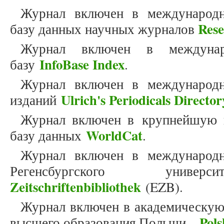
Журнал включен в международн
Res
базу данных научных журналов
Журнал включен в междунар
InfoBase Index
базу
.
Журнал включен в международн
Ulrich's Periodicals Director
изданий
Журнал включен в крупнейшую 
WorldCat
базу данных
.
Журнал включен в международн
Регенсбургского унив
Zeitschriftenbibliothek
(EZB).
Журнал включен в академическую
Pols
высшего образования Польши –